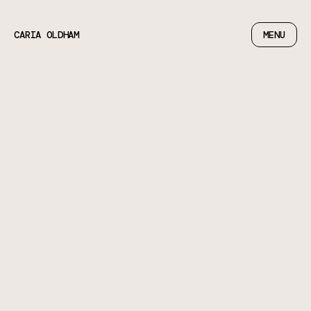
CARIA OLDHAM
M
E
N
U